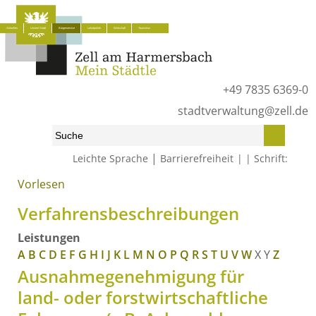
Aktuelles
Unsere Stadt
Bürgerservice
Lokalpolitik
Wirtschaft
Tourismus
+49 7835 6369-0
stadtverwaltung@zell.de
|
Leichte Sprache
Barrierefreiheit
Schrift:
Vorlesen
Start
»
Bürgerservice
»
Was erledige ich wo?
»
Verfahrensbeschreibungen
Verfahrensbeschreibungen
Leistungen
A
B
C
D
E
F
G
H
I
J
K
L
M
N
O
P
Q
R
S
T
U
V
W
X
Y
Z
Ausnahmegenehmigung für
land- oder forstwirtschaftliche