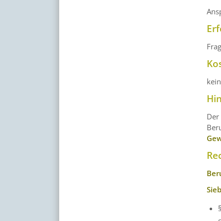
Ans
Erf
Frag
Ko
kei
Hi
Der 
Beru
Gew
Re
Ber
Sie