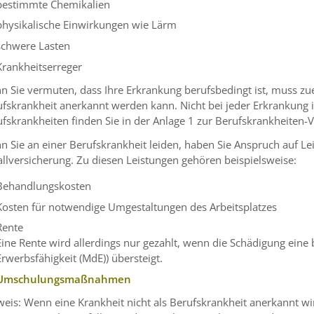
bestimmte Chemikalien
physikalische Einwirkungen wie Lärm
schwere Lasten
Krankheitserreger
 Sie vermuten, dass Ihre Erkrankung berufsbedingt ist, muss zuer
fskrankheit anerkannt werden kann. Nicht bei jeder Erkrankung is
fskrankheiten finden Sie in der Anlage 1 zur Berufskrankheiten-
 Sie an einer Berufskrankheit leiden, haben Sie Anspruch auf Le
allversicherung.
Zu diesen Leistungen gehören beispielsweise:
Behandlungskosten
Kosten für notwendige Umgestaltungen des Arbeitsplatzes
Rente
Eine Rente wird allerdings nur gezahlt, wenn die Schädigung ein
Erwerbsfähigkeit (MdE)) übersteigt.
Umschulungsmaßnahmen
eis: Wenn eine Krankheit nicht als Berufskrankheit anerkannt w