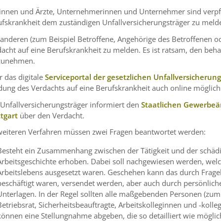
innen und Ärzte, Unternehmerinnen und Unternehmer sind verpfli
ufskrankheit dem zuständigen Unfallversicherungsträger zu meld
 anderen (zum Beispiel Betroffene, Angehörige des Betroffenen o
acht auf eine Berufskrankheit zu melden. Es ist ratsam, den beh
zunehmen.
 das digitale
Serviceportal der gesetzlichen Unfallversicherun
ung des Verdachts auf eine Berufskrankheit auch online möglich
Unfallversicherungsträger informiert den
Staatlichen Gewerbeär
ttgart
über den Verdacht.
weiteren Verfahren müssen zwei Fragen beantwortet werden:
Besteht ein Zusammenhang zwischen der Tätigkeit und der schäd
Arbeitsgeschichte erhoben.
Dabei soll nachgewiesen werden, wel
Arbeitslebens ausgesetzt waren. Geschehen kann das durch Frageb
beschäftigt waren, versendet werden, aber auch durch persönlic
Unterlagen. In der Regel sollten alle maßgebenden Personen (zum B
Betriebsrat, Sicherheitsbeauftragte, Arbeitskolleginnen und -
kolle
können eine Stellungnahme abgeben, die so detailliert wie möglic