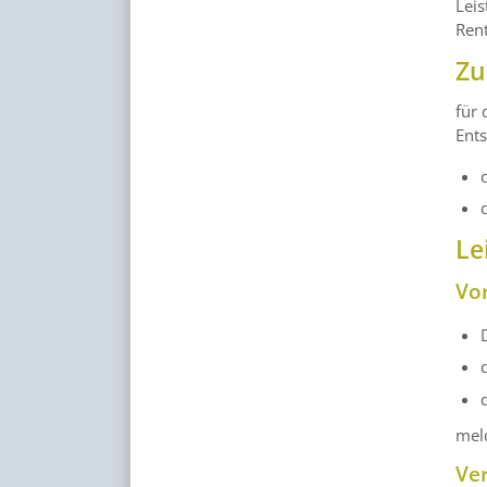
Lei
Ren
Zu
für 
Ents
Le
Vo
meld
Ve