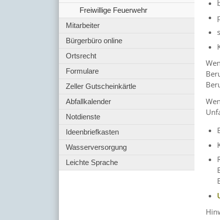
Freiwillige Feuerwehr
Mitarbeiter
Bürgerbüro online
Ortsrecht
Wenn
Formulare
Beru
Beru
Zeller Gutscheinkärtle
Wenn
Abfallkalender
Unf
Notdienste
Ideenbriefkasten
Wasserversorgung
Leichte Sprache
Hinw