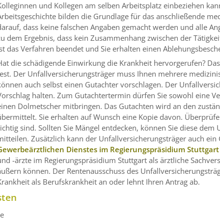
Kolleginnen und Kollegen am selben Arbeitsplatz einbeziehen kan
Arbeitsgeschichte bilden die Grundlage für das anschließende med
darauf, dass keine falschen Angaben gemacht werden und alle Ang
zu dem Ergebnis, dass kein Zusammenhang zwischen der Tätigkei
ist das Verfahren beendet und Sie erhalten einen Ablehungsbesche
Hat die schädigende Einwirkung die Krankheit hervorgerufen? Das 
fest.
Der Unfallversicherungsträger muss Ihnen mehrere medizinis
können auch selbst einen Gutachter vorschlagen. Der Unfallversic
Vorschlag halten. Zum Gutachtertermin dürfen Sie sowohl eine Ve
einen Dolmetscher mitbringen. Das Gutachten wird an den zustän
übermittelt. Sie erhalten auf Wunsch eine Kopie davon. Überprüfe
richtig sind. Sollten Sie Mängel entdecken, können Sie diese dem U
mitteilen. Zusätzlich kann der Unfallversicherungsträger auch ei
Gewerbeärztlichen Dienstes im Regierungspräsidium Stuttgart
und -ärzte im Regierungspräsidium Stuttgart als ärztliche Sachve
äußern können.
Der Rentenausschuss des Unfallversicherungsträg
Krankheit als Berufskrankheit an oder lehnt Ihren Antrag ab.
sten
ne