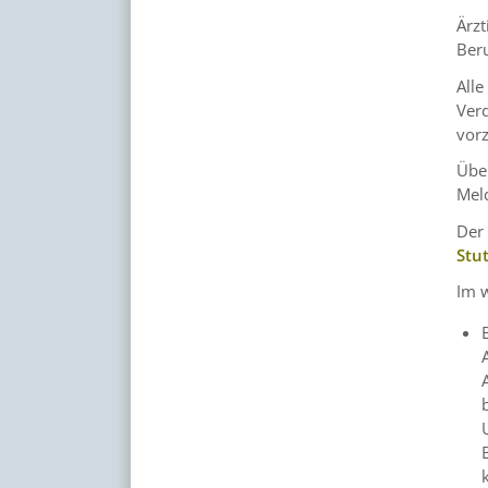
Ärzt
Ber
Alle
Verd
vor
Über
Meld
Der 
Stu
Im 