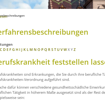
ensbeschreibungen
lesen
erfahrensbeschreibungen
stungen
C
D
E
F
G
H
I
J
K
L
M
N
O
P
Q
R
S
T
U
V
W
X
Y
Z
erufskrankheit feststellen las
fskrankheiten sind Erkrankungen, die Sie durch ihre berufliche Tä
ufskrankheiten-Verordnung aufgeführt sind.
ache dafür können verschiedene gesundheitsschädliche Einwirkun
flichen Tätigkeit in höherem Maße ausgesetzt sind als der Rest
pielsweise sein: