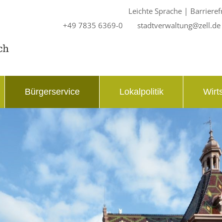
|
Leichte Sprache
Barrieref
+49 7835 6369-0
stadtverwaltung@zell.de
Bürgerservice
Lokalpolitik
Wirt