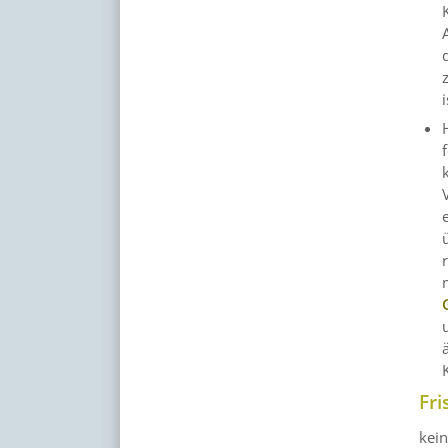
Fri
kei