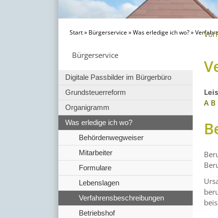
Start
»
Bürgerservice
»
Was erledige ich wo?
»
Verfahr
Vor
Bürgerservice
V
Digitale Passbilder im Bürgerbüro
Lei
Grundsteuerreform
A
B
Organigramm
B
Was erledige ich wo?
Behördenwegweiser
Mitarbeiter
Beru
Ber
Formulare
Urs
Lebenslagen
beru
Verfahrensbeschreibungen
beis
Betriebshof