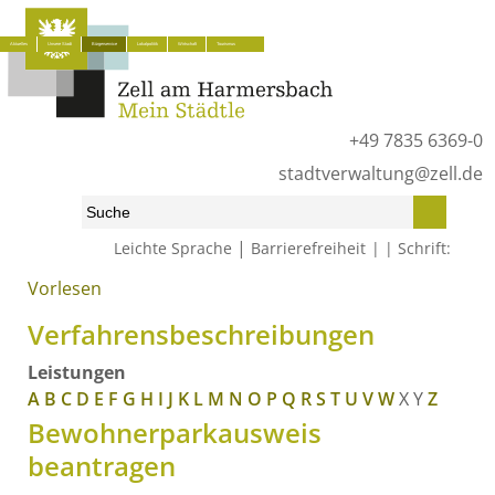
Aktuelles
Unsere Stadt
Bürgerservice
Lokalpolitik
Wirtschaft
Tourismus
+49 7835 6369-0
stadtverwaltung@zell.de
|
Leichte Sprache
Barrierefreiheit
Schrift:
Vorlesen
Start
»
Bürgerservice
»
Was erledige ich wo?
»
Verfahrensbeschreibungen
Verfahrensbeschreibungen
Leistungen
A
B
C
D
E
F
G
H
I
J
K
L
M
N
O
P
Q
R
S
T
U
V
W
X
Y
Z
Bewohnerparkausweis
beantragen