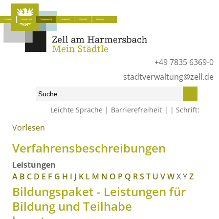
Aktuelles
Unsere Stadt
Bürgerservice
Lokalpolitik
Wirtschaft
Tourismus
+49 7835 6369-0
stadtverwaltung@zell.de
|
Leichte Sprache
Barrierefreiheit
Schrift:
Vorlesen
Start
»
Bürgerservice
»
Was erledige ich wo?
»
Verfahrensbeschreibungen
Verfahrensbeschreibungen
Leistungen
A
B
C
D
E
F
G
H
I
J
K
L
M
N
O
P
Q
R
S
T
U
V
W
X
Y
Z
Bildungspaket - Leistungen für
Bildung und Teilhabe