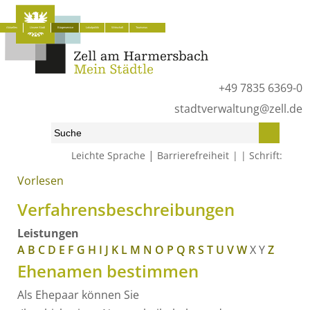
Aktuelles
Unsere Stadt
Bürgerservice
Lokalpolitik
Wirtschaft
Tourismus
+49 7835 6369-0
stadtverwaltung@zell.de
|
Leichte Sprache
Barrierefreiheit
Schrift:
Vorlesen
Start
»
Bürgerservice
»
Was erledige ich wo?
»
Verfahrensbeschreibungen
Verfahrensbeschreibungen
Leistungen
A
B
C
D
E
F
G
H
I
J
K
L
M
N
O
P
Q
R
S
T
U
V
W
X
Y
Z
Ehenamen bestimmen
Als Ehepaar können Sie