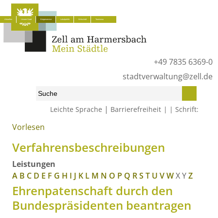
Aktuelles
Unsere Stadt
Bürgerservice
Lokalpolitik
Wirtschaft
Tourismus
+49 7835 6369-0
stadtverwaltung@zell.de
|
Leichte Sprache
Barrierefreiheit
Schrift:
Vorlesen
Start
»
Bürgerservice
»
Was erledige ich wo?
»
Verfahrensbeschreibungen
Verfahrensbeschreibungen
Leistungen
A
B
C
D
E
F
G
H
I
J
K
L
M
N
O
P
Q
R
S
T
U
V
W
X
Y
Z
Ehrenpatenschaft durch den
Bundespräsidenten beantragen