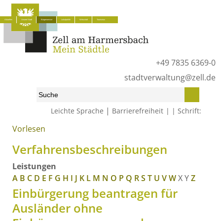
Aktuelles
Unsere Stadt
Bürgerservice
Lokalpolitik
Wirtschaft
Tourismus
+49 7835 6369-0
stadtverwaltung@zell.de
|
Leichte Sprache
Barrierefreiheit
Schrift:
Vorlesen
Start
»
Bürgerservice
»
Was erledige ich wo?
»
Verfahrensbeschreibungen
Verfahrensbeschreibungen
Leistungen
A
B
C
D
E
F
G
H
I
J
K
L
M
N
O
P
Q
R
S
T
U
V
W
X
Y
Z
Einbürgerung beantragen für
Ausländer ohne