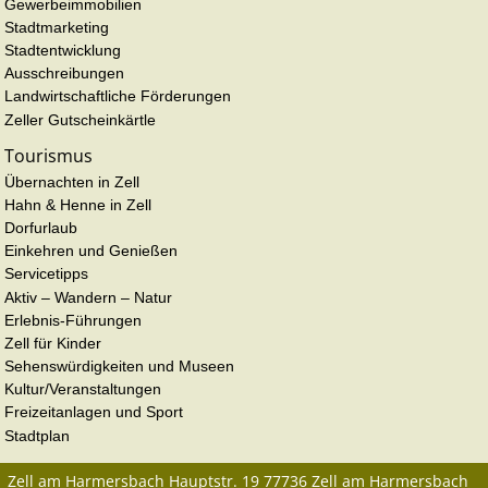
Gewerbeimmobilien
Stadtmarketing
Stadtentwicklung
Ausschreibungen
Landwirtschaftliche Förderungen
Zeller Gutscheinkärtle
Tourismus
Übernachten in Zell
Hahn & Henne in Zell
Dorfurlaub
Einkehren und Genießen
Servicetipps
Aktiv – Wandern – Natur
Erlebnis-Führungen
Zell für Kinder
Sehenswürdigkeiten und Museen
Kultur/Veranstaltungen
Freizeitanlagen und Sport
Stadtplan
Zell am Harmersbach
Hauptstr. 19
77736
Zell am Harmersbach