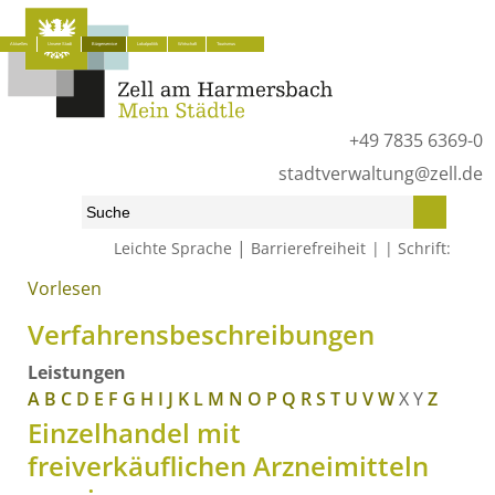
Aktuelles
Unsere Stadt
Bürgerservice
Lokalpolitik
Wirtschaft
Tourismus
+49 7835 6369-0
stadtverwaltung@zell.de
|
Leichte Sprache
Barrierefreiheit
Schrift:
Vorlesen
Start
»
Bürgerservice
»
Was erledige ich wo?
»
Verfahrensbeschreibungen
Verfahrensbeschreibungen
Leistungen
A
B
C
D
E
F
G
H
I
J
K
L
M
N
O
P
Q
R
S
T
U
V
W
X
Y
Z
Einzelhandel mit
freiverkäuflichen Arzneimitteln