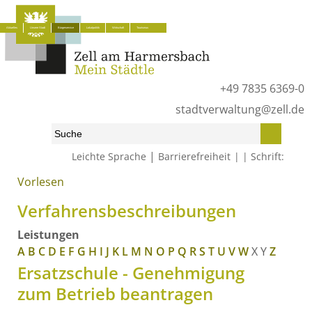
Aktuelles
Unsere Stadt
Bürgerservice
Lokalpolitik
Wirtschaft
Tourismus
+49 7835 6369-0
stadtverwaltung@zell.de
|
Leichte Sprache
Barrierefreiheit
Schrift:
Vorlesen
Start
»
Bürgerservice
»
Was erledige ich wo?
»
Verfahrensbeschreibungen
Verfahrensbeschreibungen
Leistungen
A
B
C
D
E
F
G
H
I
J
K
L
M
N
O
P
Q
R
S
T
U
V
W
X
Y
Z
Ersatzschule - Genehmigung
zum Betrieb beantragen