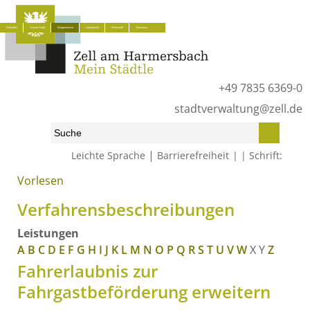
Aktuelles
Unsere Stadt
Bürgerservice
Lokalpolitik
Wirtschaft
Tourismus
+49 7835 6369-0
stadtverwaltung@zell.de
|
Leichte Sprache
Barrierefreiheit
Schrift:
Vorlesen
Start
»
Bürgerservice
»
Was erledige ich wo?
»
Verfahrensbeschreibungen
Verfahrensbeschreibungen
Leistungen
A
B
C
D
E
F
G
H
I
J
K
L
M
N
O
P
Q
R
S
T
U
V
W
X
Y
Z
Fahrerlaubnis zur
Fahrgastbeförderung erweitern