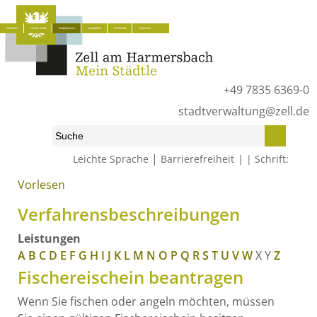
Aktuelles
Unsere Stadt
Bürgerservice
Lokalpolitik
Wirtschaft
Tourismus
+49 7835 6369-0
stadtverwaltung@zell.de
|
Leichte Sprache
Barrierefreiheit
Schrift:
Vorlesen
Start
»
Bürgerservice
»
Was erledige ich wo?
»
Verfahrensbeschreibungen
Verfahrensbeschreibungen
Leistungen
A
B
C
D
E
F
G
H
I
J
K
L
M
N
O
P
Q
R
S
T
U
V
W
X
Y
Z
Fischereischein beantragen
Wenn Sie fischen oder angeln möchten, müssen