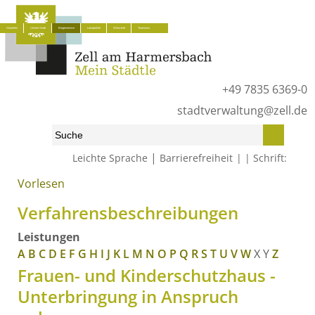
Aktuelles
Unsere Stadt
Bürgerservice
Lokalpolitik
Wirtschaft
Tourismus
+49 7835 6369-0
stadtverwaltung@zell.de
|
Leichte Sprache
Barrierefreiheit
Schrift:
Vorlesen
Start
»
Bürgerservice
»
Was erledige ich wo?
»
Verfahrensbeschreibungen
Verfahrensbeschreibungen
Leistungen
A
B
C
D
E
F
G
H
I
J
K
L
M
N
O
P
Q
R
S
T
U
V
W
X
Y
Z
Frauen- und Kinderschutzhaus -
Unterbringung in Anspruch