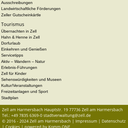
Ausschreibungen
Landwirtschaftliche Förderungen
Zeller Gutscheinkärtle
Tourismus
Übernachten in Zell
Hahn & Henne in Zell
Dorfurlaub
Einkehren und Genießen
Servicetipps
Aktiv – Wandern – Natur
Erlebnis-Führungen
Zell für Kinder
Sehenswürdigkeiten und Museen
Kultur/Veranstaltungen
Freizeitanlagen und Sport
Stadtplan
Zell am Harmersbach
Hauptstr. 19
77736
Zell am Harmersbach
Tel.:
+49 7835 6369-0
stadtverwaltung@zell.de
© 2016 - 2024 Zell am Harmersbach |
Impressum
|
Datenschutz
|
Cookies
| powered by
Komm.ONE