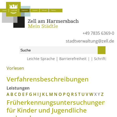
Aktuelles
Unsere Stadt
Bürgerservice
Lokalpolitik
Wirtschaft
Tourismus
+49 7835 6369-0
stadtverwaltung@zell.de
|
Leichte Sprache
Barrierefreiheit
Schrift:
Vorlesen
Start
»
Bürgerservice
»
Was erledige ich wo?
»
Verfahrensbeschreibungen
Verfahrensbeschreibungen
Leistungen
A
B
C
D
E
F
G
H
I
J
K
L
M
N
O
P
Q
R
S
T
U
V
W
X
Y
Z
Früherkennungsuntersuchungen
für Kinder und Jugendliche