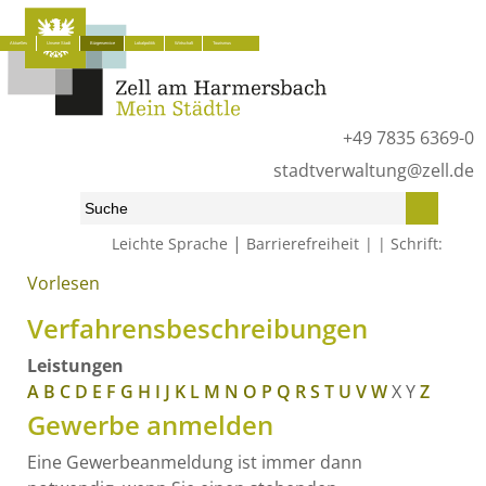
Aktuelles
Unsere Stadt
Bürgerservice
Lokalpolitik
Wirtschaft
Tourismus
+49 7835 6369-0
stadtverwaltung@zell.de
|
Leichte Sprache
Barrierefreiheit
Schrift:
Vorlesen
Start
»
Bürgerservice
»
Was erledige ich wo?
»
Verfahrensbeschreibungen
Verfahrensbeschreibungen
Leistungen
A
B
C
D
E
F
G
H
I
J
K
L
M
N
O
P
Q
R
S
T
U
V
W
X
Y
Z
Gewerbe anmelden
Eine Gewerbeanmeldung ist immer dann