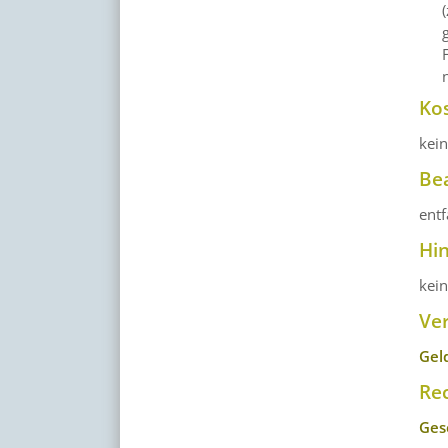
Ko
kei
Be
entf
Hi
kei
Ve
Gel
Re
Ges