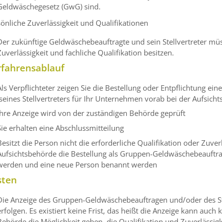
Geldwäschegesetz (GwG) sind.
önliche Zuverlässigkeit und Qualifikationen
Der zukünftige Geldwäschebeauftragte und sein Stellvertreter müs
Zuverlässigkeit und fachliche Qualifikation besitzen.
rfahrensablauf
Als Verpflichteter zeigen Sie die Bestellung oder Entpflichtung 
iseines Stellvertreters für Ihr Unternehmen vorab bei der Aufsich
Ihre Anzeige wird von der zuständigen Behörde geprüft
Sie erhalten eine Abschlussmitteilung
Besitzt die Person nicht die erforderliche Qualifikation oder Zuve
Aufsichtsbehörde die Bestellung als Gruppen-Geldwäschebeauftrag
werden und eine neue Person benannt werden
sten
Die Anzeige des Gruppen-Geldwäschebeauftragen und/oder des Ste
erfolgen. Es existiert keine Frist, das heißt die Anzeige kann auch k
Behörde die Möglichkeit geben, die Qualifikation und Zuverlässi