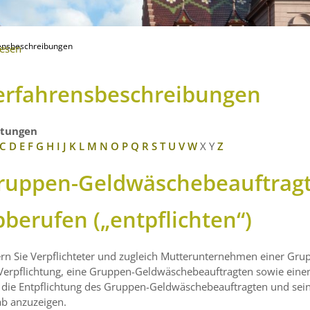
ensbeschreibungen
lesen
erfahrensbeschreibungen
stungen
C
D
E
F
G
H
I
J
K
L
M
N
O
P
Q
R
S
T
U
V
W
X
Y
Z
ruppen-Geldwäschebeauftragt
bberufen („entpflichten“)
ern Sie Verpflichteter und zugleich Mutterunternehmen einer Gr
Verpflichtung, eine Gruppen-Geldwäschebeauftragten sowie einen S
die Entpflichtung des Gruppen-Geldwäschebeauftragten und seine
ab anzuzeigen.