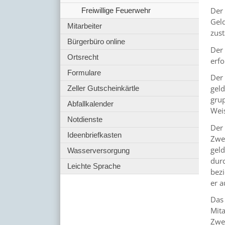
Der 
Freiwillige Feuerwehr
Gel
Mitarbeiter
zust
Bürgerbüro online
Der
Ortsrecht
erf
Formulare
Der
gel
Zeller Gutscheinkärtle
gru
Abfallkalender
Weis
Notdienste
Der
Ideenbriefkasten
Zwe
geld
Wasserversorgung
durc
Leichte Sprache
bez
er 
Das
Mita
Zwe