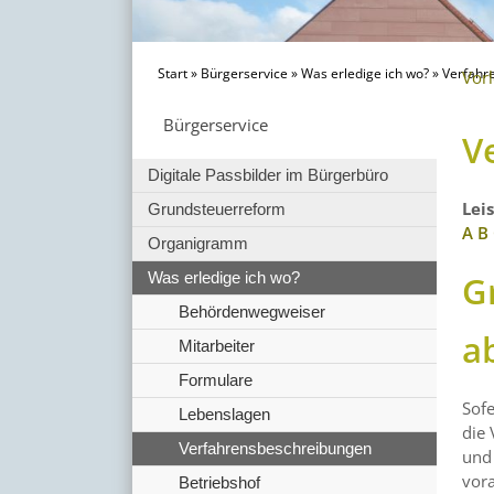
Start
»
Bürgerservice
»
Was erledige ich wo?
»
Verfahr
Vor
Bürgerservice
V
Digitale Passbilder im Bürgerbüro
Lei
Grundsteuerreform
A
B
Organigramm
G
Was erledige ich wo?
Behördenwegweiser
a
Mitarbeiter
Formulare
Sof
Lebenslagen
die 
Verfahrensbeschreibungen
und 
vor
Betriebshof