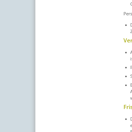
Pers
Ve
Fri