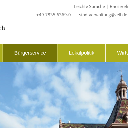
|
Leichte Sprache
Barrieref
+49 7835 6369-0
stadtverwaltung@zell.de
Bürgerservice
Lokalpolitik
Wirt