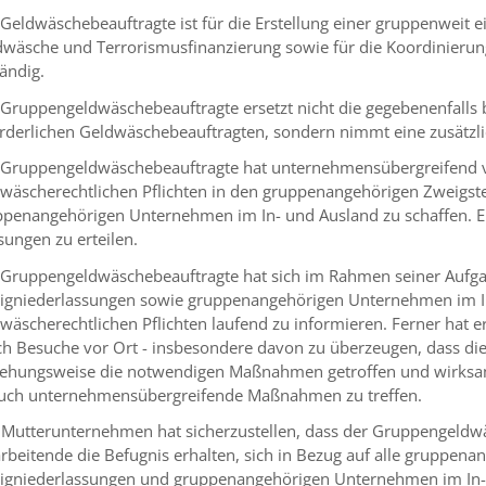
Geldwäschebeauftragte ist für die Erstellung einer gruppenweit e
dwäsche und Terrorismusfinanzierung sowie für die Koordinier
ändig.
 Gruppengeldwäschebeauftragte ersetzt nicht die gegebenenfall
orderlichen Geldwäschebeauftragten, sondern nimmt eine zusätzl
 Gruppengeldwäschebeauftragte hat unternehmensübergreifend v
dwäscherechtlichen Pflichten in den gruppenangehörigen Zweigst
ppenangehörigen Unternehmen im In- und Ausland zu schaffen. Er
ungen zu erteilen.
 Gruppengeldwäschebeauftragte hat sich im Rahmen seiner Aufgab
igniederlassungen sowie gruppenangehörigen Unternehmen im In
wäscherechtlichen Pflichten laufend zu informieren. Ferner hat e
h Besuche vor Ort - insbesondere davon zu überzeugen, dass die
iehungsweise die notwendigen Maßnahmen getroffen und wirksam 
auch unternehmensübergreifende Maßnahmen zu treffen.
 Mutterunternehmen hat sicherzustellen, dass der Gruppengeldw
rbeitende die Befugnis erhalten, sich in Bezug auf alle gruppena
igniederlassungen und gruppenangehörigen Unternehmen im In- 