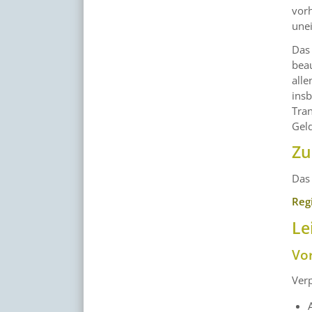
vor
une
Das
bea
alle
insb
Tra
Gel
Zu
Das
Reg
Le
Vo
Ver