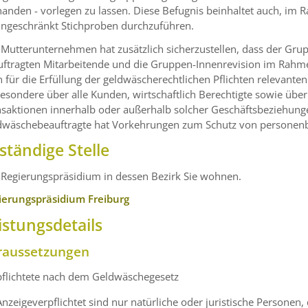
handen - vorlegen zu lassen. Diese Befugnis beinhaltet auch, i
ingeschränkt Stichproben durchzuführen.
 Mutterunternehmen hat zusätzlich sicherzustellen, dass der Gr
uftragten Mitarbeitende und die Gruppen-Innenrevision im Rahm
n für die Erfüllung der geldwäscherechtlichen Pflichten relevan
esondere über alle Kunden, wirtschaftlich Berechtigte sowie übe
nsaktionen innerhalb oder außerhalb solcher Geschäftsbeziehun
dwäschebeauftragte hat Vorkehrungen zum Schutz von personenb
ständige Stelle
 Regierungspräsidium in dessen Bezirk Sie wohnen.
ierungspräsidium Freiburg
istungsdetails
raussetzungen
pflichtete nach dem Geldwäschegesetz
Anzeigeverpflichtet sind nur natürliche oder juristische Personen,