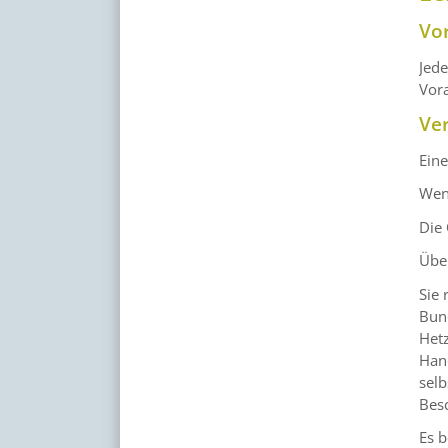
Vo
Jede
Vora
Ve
Eine
Wenn
Die 
Über
Sie 
Bund
Hetz
Han
selb
Besc
Es b