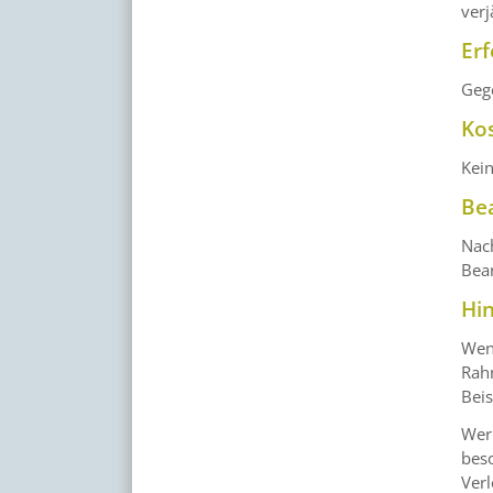
verj
Erf
Gege
Ko
Kei
Be
Nac
Bear
Hi
Wenn
Rahm
Bei
Wer 
beso
Verl