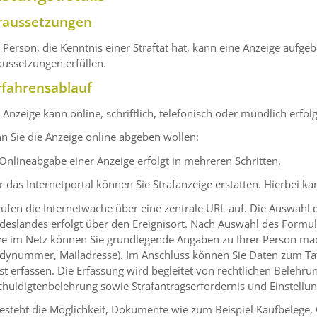
raussetzungen
 Person, die Kenntnis einer Straftat hat, kann eine Anzeige aufg
ussetzungen erfüllen.
rfahrensablauf
 Anzeige kann online, schriftlich, telefonisch oder mündlich er
 Sie die Anzeige online abgeben wollen:
Onlineabgabe einer Anzeige erfolgt in mehreren Schritten.
 das Internetportal können Sie Strafanzeige erstatten. Hierbei k
rufen die Internetwache über eine zentrale URL auf. Die Auswahl 
eslandes erfolgt über den Ereignisort. Nach Auswahl des Formul
e im Netz können Sie grundlegende Angaben zu Ihrer Person mach
dynummer, Mailadresse). Im Anschluss können Sie Daten zum Tator
st erfassen. Die Erfassung wird begleitet von rechtlichen Beleh
huldigtenbelehrung sowie Strafantragserfordernis und Einstellun
esteht die Möglichkeit, Dokumente wie zum Beispiel Kaufbelege,