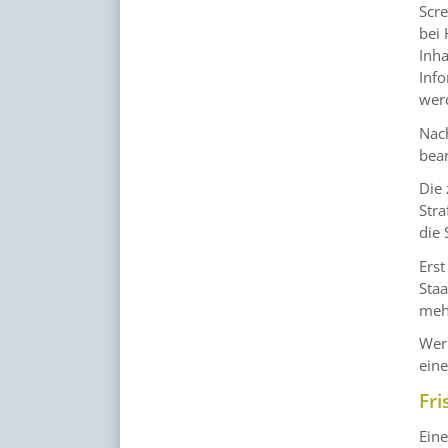
Scre
bei 
Inha
Info
wer
Nach
bear
Die 
Str
die 
Erst
Staa
mehr
Wer 
eine
Fri
Eine