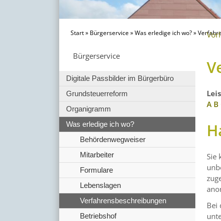
Start
»
Bürgerservice
»
Was erledige ich wo?
»
Verfahr
Vor
Bürgerservice
V
Digitale Passbilder im Bürgerbüro
Lei
Grundsteuerreform
A
B
Organigramm
H
Was erledige ich wo?
Behördenwegweiser
Mitarbeiter
Sie 
unbe
Formulare
zuge
Lebenslagen
anon
Verfahrensbeschreibungen
Bei 
unte
Betriebshof