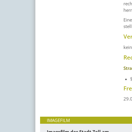
rech
herr
Eine
stel
Ve
kei
Re
Str
Fr
29.
IMAGEFILM
Imagefilm der Stadt Zell am