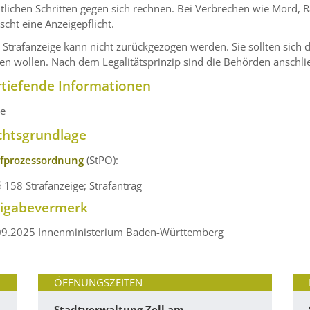
tlichen Schritten gegen sich rechnen. Bei Verbrechen wie Mord,
scht eine Anzeigepflicht.
 Strafanzeige kann nicht zurückgezogen werden. Sie sollten sich d
len wollen. Nach dem Legalitätsprinzip sind die Behörden anschli
rtiefende Informationen
ne
chtsgrundlage
afprozessordnung
(StPO):
§ 158 Strafanzeige; Strafantrag
eigabevermerk
09.2025
Innenministerium Baden-Württemberg
ÖFFNUNGSZEITEN
Stadtverwaltung Zell am