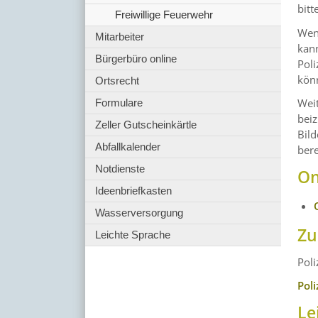
bitt
Freiwillige Feuerwehr
Wenn
Mitarbeiter
kann
Bürgerbüro online
Poli
kön
Ortsrecht
Weit
Formulare
beiz
Zeller Gutscheinkärtle
Bild
Abfallkalender
bere
Notdienste
On
Ideenbriefkasten
Wasserversorgung
Zu
Leichte Sprache
Poli
Pol
Le