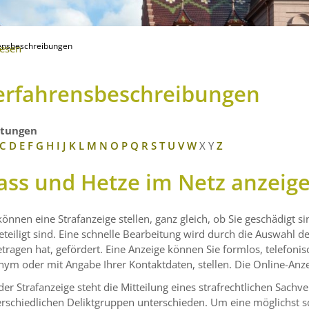
ensbeschreibungen
lesen
erfahrensbeschreibungen
stungen
C
D
E
F
G
H
I
J
K
L
M
N
O
P
Q
R
S
T
U
V
W
X
Y
Z
ass und Hetze im Netz anzeig
können eine Strafanzeige stellen, ganz gleich, ob Sie geschädigt 
teiligt sind. Eine schnelle Bearbeitung wird durch die Auswahl d
tragen hat, gefördert. Eine Anzeige können Sie formlos, telefoni
ym oder mit Angabe Ihrer Kontaktdaten, stellen. Die Online-Anze
der Strafanzeige steht die Mitteilung eines strafrechtlichen Sachv
rschiedlichen Deliktgruppen unterschieden. Um eine möglichst s