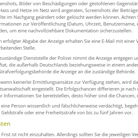
enshots, Bilder von Beschädigungen oder gestohlenen Gegenständ
Hass und Hetze im Netz wird angeraten, Screenshots der Beiträge 
lte im Nachgang geändert oder gelöscht werden können. Achten Si
rmationen zur Veröffentlichung (Datum, Uhrzeit, Benutzername, et
den, um eine nachvollziehbare Dokumentation sicherzustellen.
 erfolgter Abgabe der Anzeige erhalten Sie eine E-Mail mit ein
beitenden Stelle.
zuständige Dienststelle der Polizei nimmt die Anzeige entgegen un
aftat, die außerhalb Deutschlands beziehungsweise in einem and
Strafverfolgungsbehörde die Anzeige an die zuständige Behörde.
 wenn keinerlei Ermittlungsansätze zur Verfügung stehen, wird d
tsanwaltschaft eingestellt. Die Erfolgschancen differieren je nach de
 Informationen Sie bereitstellen, desto höher sind die Chancen, d
eine Person wissentlich und fälschlicherweise verdächtigt, begeht
 Geldstrafe oder eine Freiheitsstrafe von bis zu fünf Jahren vor.
sten
 Frist ist nicht einzuhalten. Allerdings sollten Sie die jeweiligen 