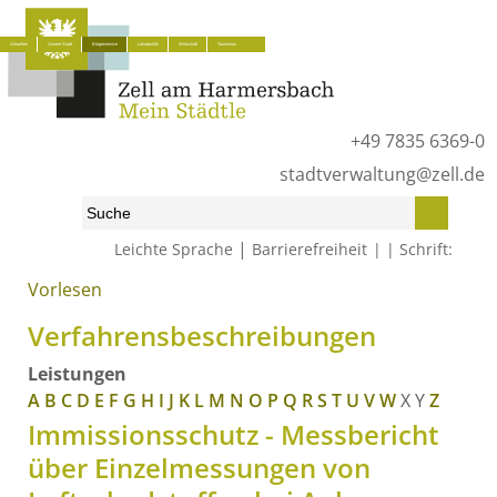
Aktuelles
Unsere Stadt
Bürgerservice
Lokalpolitik
Wirtschaft
Tourismus
+49 7835 6369-0
stadtverwaltung@zell.de
|
Leichte Sprache
Barrierefreiheit
Schrift:
Vorlesen
Start
»
Bürgerservice
»
Was erledige ich wo?
»
Verfahrensbeschreibungen
Verfahrensbeschreibungen
Leistungen
A
B
C
D
E
F
G
H
I
J
K
L
M
N
O
P
Q
R
S
T
U
V
W
X
Y
Z
Immissionsschutz - Messbericht
über Einzelmessungen von