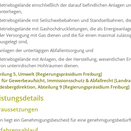
Betriebsgelände einschließlich der darauf befindlichen Anlagen un
unterliegen,
Betriebsgelände mit Seilschwebebahnen und Standseilbahnen, di
Betriebsgelände mit Gashochdruckleitungen, die als Energieanlag
der Versorgung mit Gas dienen und die für einen maximal zulässi
ausgelegt sind,
Anlagen der untertägigen Abfallentsorgung und
Betriebsgelände mit Anlagen, die der Herstellung, wesentlichen 
von unterirdischen Hohlräumen dienen.
eilung 5, Umwelt [Regierungspräsidium Freiburg]
 für Gewerbeaufsicht, Immissionsschutz & Abfallrecht [Landr
desbergdirektion, Abteilung 9 [Regierungspräsidium Freiburg]
istungsdetails
raussetzungen
en liegt ein Genehmigungsbescheid für eine genehmigungsbedürft
rfahrensablauf