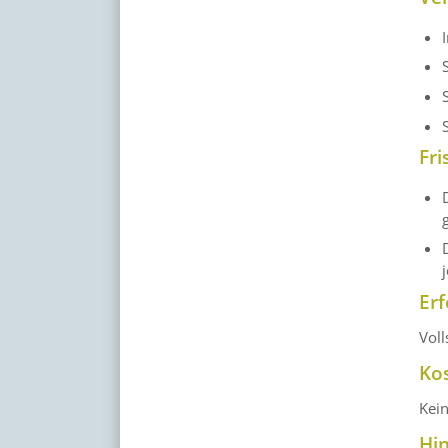
Fri
Erf
Voll
Ko
Kei
Hi