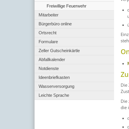
Freiwillige Feuerwehr
Mitarbeiter
Bürgerbüro online
Ortsrecht
Einz
ste
Formulare
On
Zeller Gutscheinkärtle
Abfallkalender
Notdienste
Zu
Ideenbriefkasten
Die 
Wasserversorgung
Zus
Leichte Sprache
Die 
die 