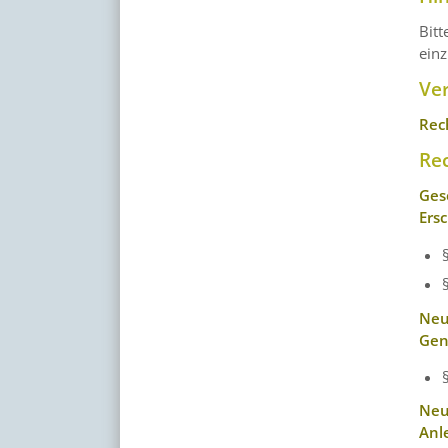
Bitt
einz
Ve
Rec
Re
Ges
Ers
Neu
Gen
Neu
Anl