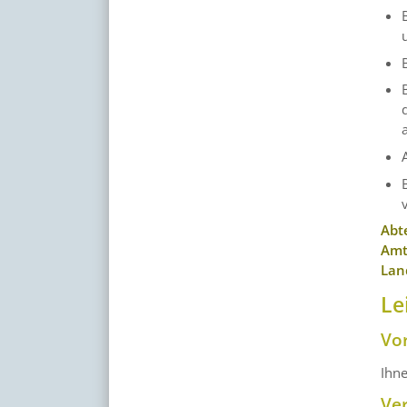
Abt
Amt
Lan
Le
Vo
Ihn
Ve