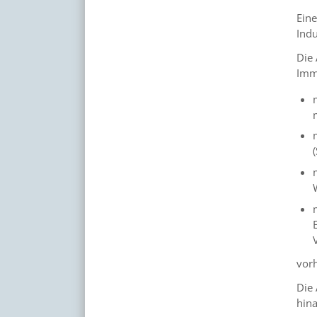
Eine
Indu
Die 
Imm
vorh
Die 
hin