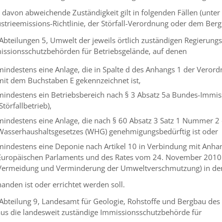
 davon abweichende Zuständigkeit gilt in folgenden Fällen (unte
strieemissions-Richtlinie, der Störfall-Verordnung oder dem Bergr
Abteilungen 5, Umwelt der jeweils örtlich zuständigen Regierungs
issionsschutzbehörden für Betriebsgelände, auf denen
mindestens eine Anlage, die in Spalte d des Anhangs 1 der Vero
mit dem Buchstaben E gekennzeichnet ist,
mindestens ein Betriebsbereich nach § 3 Absatz 5a Bundes-Immis
(Störfallbetrieb),
mindestens eine Anlage, die nach § 60 Absatz 3 Satz 1 Nummer 
Wasserhaushaltsgesetzes (WHG) genehmigungsbedürftig ist oder
mindestens eine Deponie nach Artikel 10 in Verbindung mit Anhan
Europäischen Parlaments und des Rates vom 24. November 2010 ü
Vermeidung und Verminderung der Umweltverschmutzung) in der 
anden ist oder errichtet werden soll.
Abteilung 9, Landesamt für Geologie, Rohstoffe und Bergbau des
aus die landesweit zuständige Immissionsschutzbehörde für