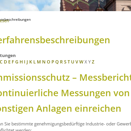
ensbeschreibungen
lesen
erfahrensbeschreibungen
stungen
C
D
E
F
G
H
I
J
K
L
M
N
O
P
Q
R
S
T
U
V
W
X
Y
Z
mmissionsschutz – Messberich
ontinuierliche Messungen von 
onstigen Anlagen einreichen
n Sie bestimmte genehmigungsbedürftige Industrie- oder Gewerb
flichtet werden: