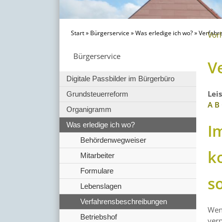
Start
»
Bürgerservice
»
Was erledige ich wo?
»
Verfahr
Vor
Bürgerservice
V
Digitale Passbilder im Bürgerbüro
Lei
Grundsteuerreform
A
B
Organigramm
I
Was erledige ich wo?
Behördenwegweiser
k
Mitarbeiter
Formulare
s
Lebenslagen
Verfahrensbeschreibungen
Wen
Betriebshof
verp