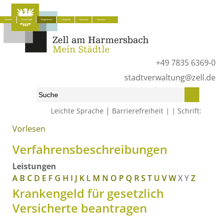
Aktuelles
Unsere Stadt
Bürgerservice
Lokalpolitik
Wirtschaft
Tourismus
+49 7835 6369-0
stadtverwaltung@zell.de
|
Leichte Sprache
Barrierefreiheit
Schrift:
Vorlesen
Start
»
Bürgerservice
»
Was erledige ich wo?
»
Verfahrensbeschreibungen
Verfahrensbeschreibungen
Leistungen
A
B
C
D
E
F
G
H
I
J
K
L
M
N
O
P
Q
R
S
T
U
V
W
X
Y
Z
Krankengeld für gesetzlich
Versicherte beantragen