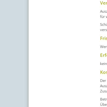
Ve
Aus
für 
Schü
vers
Fri
Wend
Erf
kei
Ko
Der 
Ausz
Zusa
Betr
Über