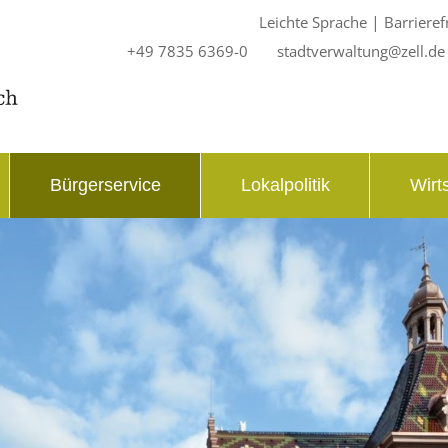
|
Leichte Sprache
Barrieref
+49 7835 6369-0
stadtverwaltung@zell.de
Bürgerservice
Lokalpolitik
Wirt