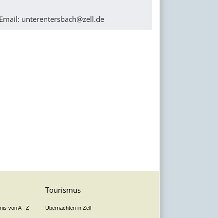
Email:
unterentersbach@zell.de
Tourismus
is von A - Z
Übernachten in Zell