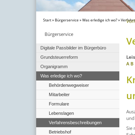
Start
»
Bürgerservice
»
Was erledige ich wo?
»
Verfahr
Vor
Bürgerservice
V
Digitale Passbilder im Bürgerbüro
Lei
Grundsteuerreform
A
B
Organigramm
K
Was erledige ich wo?
Behördenwegweiser
u
Mitarbeiter
Formulare
Ausz
Lebenslagen
und 
Verfahrensbeschreibungen
Sie 
Betriebshof
Fahr