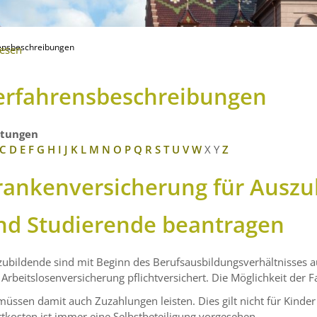
ensbeschreibungen
lesen
erfahrensbeschreibungen
stungen
C
D
E
F
G
H
I
J
K
L
M
N
O
P
Q
R
S
T
U
V
W
X
Y
Z
rankenversicherung für Auszu
nd Studierende beantragen
ubildende sind mit Beginn des Berufsausbildungsverhältnisses au
Arbeitslosenversicherung pflichtversichert. Die Möglichkeit der F
müssen damit auch Zuzahlungen leisten. Dies gilt nicht für Kinder
tkosten ist immer eine Selbstbeteiligung vorgesehen.