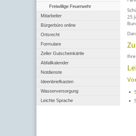
Freiwillige Feuerwehr
Schü
Mitarbeiter
25 J
Bund
Bürgerbüro online
Dana
Ortsrecht
Zu
Formulare
Zeller Gutscheinkärtle
Ihr
Abfallkalender
Le
Notdienste
Vo
Ideenbriefkasten
Wasserversorgung
Leichte Sprache