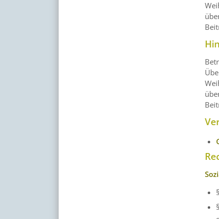
Weih
über
Beit
Hi
Betr
Über
Weih
über
Beit
Ve
Re
Soz