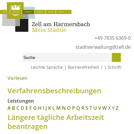
Aktuelles
Unsere Stadt
Bürgerservice
Lokalpolitik
Wirtschaft
Tourismus
+49 7835 6369-0
stadtverwaltung@zell.de
|
Leichte Sprache
Barrierefreiheit
Schrift:
Vorlesen
Start
»
Bürgerservice
»
Was erledige ich wo?
»
Verfahrensbeschreibungen
Verfahrensbeschreibungen
Leistungen
A
B
C
D
E
F
G
H
I
J
K
L
M
N
O
P
Q
R
S
T
U
V
W
X
Y
Z
Längere tägliche Arbeitszeit
beantragen