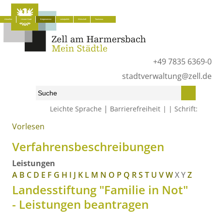
Aktuelles
Unsere Stadt
Bürgerservice
Lokalpolitik
Wirtschaft
Tourismus
+49 7835 6369-0
stadtverwaltung@zell.de
|
Leichte Sprache
Barrierefreiheit
Schrift:
Vorlesen
Start
»
Bürgerservice
»
Was erledige ich wo?
»
Verfahrensbeschreibungen
Verfahrensbeschreibungen
Leistungen
A
B
C
D
E
F
G
H
I
J
K
L
M
N
O
P
Q
R
S
T
U
V
W
X
Y
Z
Landesstiftung "Familie in Not"
- Leistungen beantragen