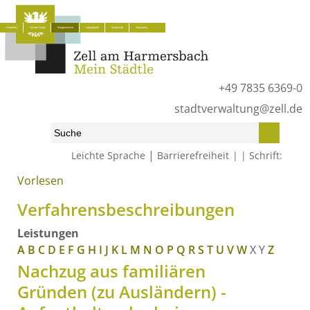
Aktuelles
Unsere Stadt
Bürgerservice
Lokalpolitik
Wirtschaft
Tourismus
+49 7835 6369-0
stadtverwaltung@zell.de
|
Leichte Sprache
Barrierefreiheit
Schrift:
Vorlesen
Start
»
Bürgerservice
»
Was erledige ich wo?
»
Verfahrensbeschreibungen
Verfahrensbeschreibungen
Leistungen
A
B
C
D
E
F
G
H
I
J
K
L
M
N
O
P
Q
R
S
T
U
V
W
X
Y
Z
Nachzug aus familiären
Gründen (zu Ausländern) -