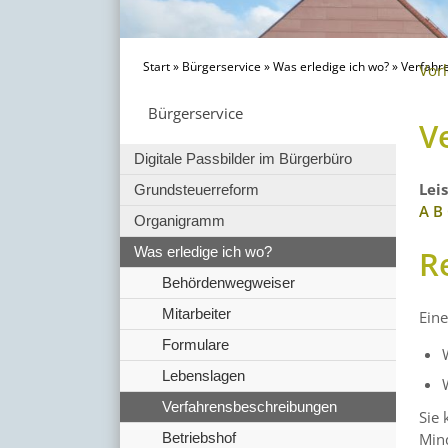
Start
»
Bürgerservice
»
Was erledige ich wo?
»
Verfahr
Vor
Bürgerservice
V
Digitale Passbilder im Bürgerbüro
Lei
Grundsteuerreform
A
B
Organigramm
R
Was erledige ich wo?
Behördenwegweiser
Mitarbeiter
Eine
Formulare
Lebenslagen
Verfahrensbeschreibungen
Sie 
Betriebshof
Mind