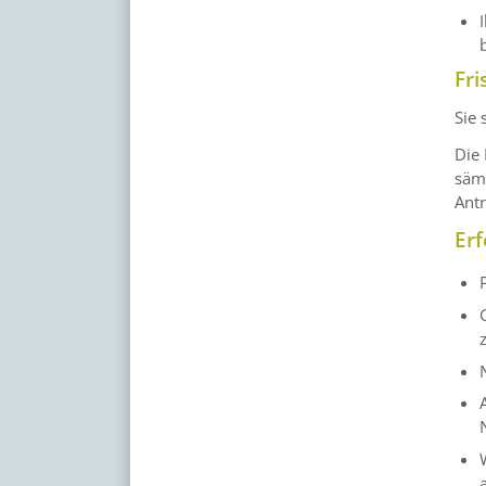
Fri
Sie 
Die
sämt
Ant
Erf