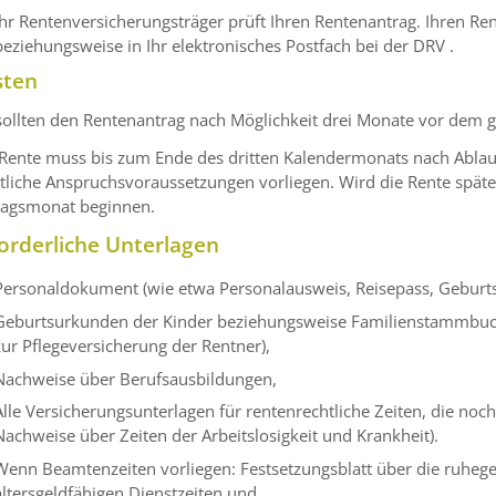
Ihr Rentenversicherungsträger prüft Ihren Rentenantrag. Ihren 
beziehungsweise in Ihr elektronisches Postfach bei der DRV .
sten
sollten den Rentenantrag nach Möglichkeit drei Monate vor dem 
 Rente muss bis zum Ende des dritten Kalendermonats nach Ablau
liche Anspruchsvoraussetzungen vorliegen. Wird die Rente später
ragsmonat beginnen.
orderliche Unterlagen
Personaldokument (wie etwa Personalausweis, Reisepass, Gebur
Geburtsurkunden der Kinder beziehungsweise Familienstammbuch (
zur Pflegeversicherung der Rentner),
Nachweise über Berufsausbildungen,
Alle Versicherungsunterlagen für rentenrechtliche Zeiten, die noch
Nachweise über Zeiten der Arbeitslosigkeit und Krankheit).
Wenn Beamtenzeiten vorliegen: Festsetzungsblatt über die ruheg
altersgeldfähigen Dienstzeiten und