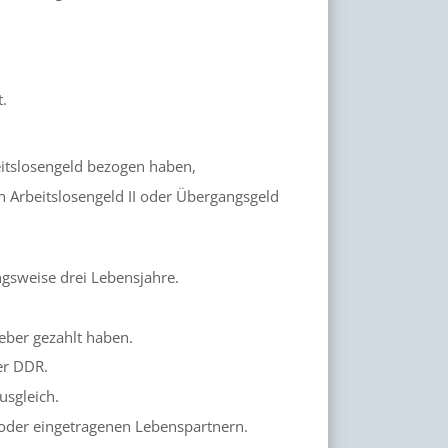
t.
eitslosengeld bezogen haben,
 Arbeitslosengeld II oder Übergangsgeld
ngsweise drei Lebensjahre.
eber gezahlt haben.
er DDR.
sgleich.
oder eingetragenen Lebenspartnern.