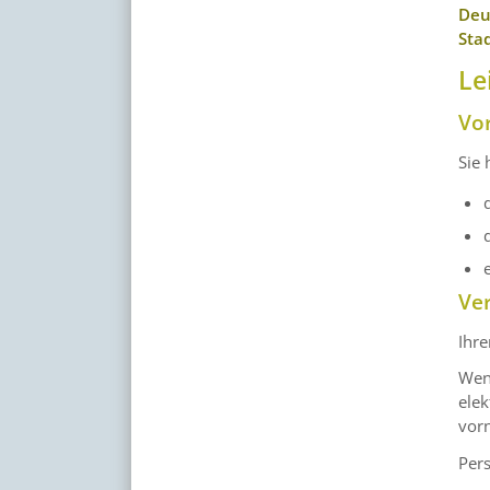
Deu
Sta
Le
Vo
Sie 
Ve
Ihre
Wenn
elek
vor
Pers