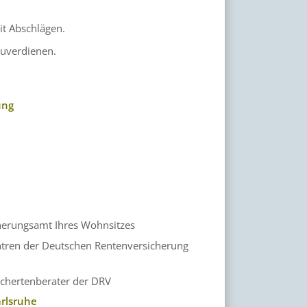
it Abschlägen.
zuverdienen.
ung
s
herungsamt Ihres Wohnsitzes
ntren der Deutschen Rentenversicherung
ichertenberater der DRV
rlsruhe