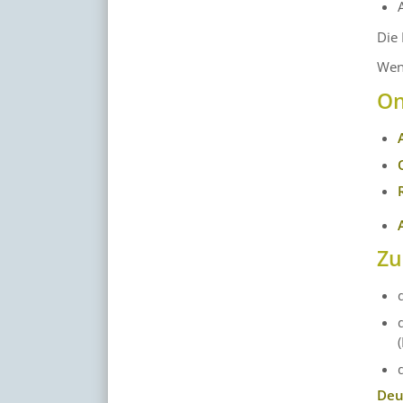
Die 
Wenn
On
Zu
Deu