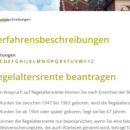
ensbeschreibungen
lesen
erfahrensbeschreibungen
stungen
C
D
E
F
G
H
I
J
K
L
M
N
O
P
Q
R
S
T
U
V
W
X
Y
Z
egelaltersrente beantragen
n Anspruch auf Regelaltersrente können Sie nach Erreichen der R
Wurden Sie zwischen 1947 bis 1963 geboren, wird die Regelalter
Wurden Sie ab 1964 oder später geboren, liegt sie bei 67 Jahren.
können die Regelaltersrente nur beanspruchen, wenn Sie eine bes
estversicherungszeit, die auch Wartezeit genannt wird, beträgt für