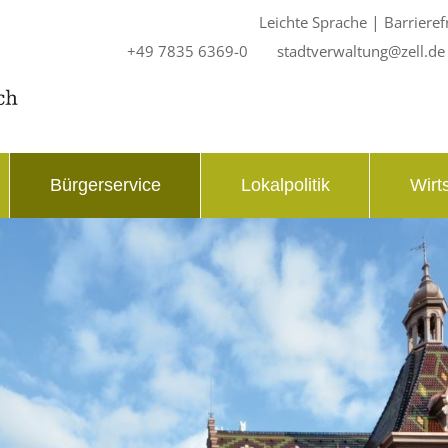
|
Leichte Sprache
Barrieref
+49 7835 6369-0
stadtverwaltung@zell.de
Bürgerservice
Lokalpolitik
Wirt