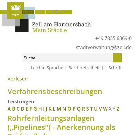
Aktuelles
Unsere Stadt
Bürgerservice
Lokalpolitik
Wirtschaft
Tourismus
+49 7835 6369-0
stadtverwaltung@zell.de
|
Leichte Sprache
Barrierefreiheit
Schrift:
Vorlesen
Start
»
Bürgerservice
»
Was erledige ich wo?
»
Verfahrensbeschreibungen
Verfahrensbeschreibungen
Leistungen
A
B
C
D
E
F
G
H
I
J
K
L
M
N
O
P
Q
R
S
T
U
V
W
X
Y
Z
Rohrfernleitungsanlagen
(„Pipelines“) - Anerkennung als