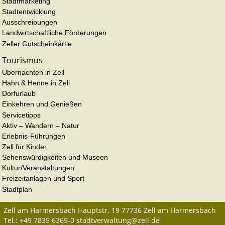
Stadtmarketing
Stadtentwicklung
Ausschreibungen
Landwirtschaftliche Förderungen
Zeller Gutscheinkärtle
Tourismus
Übernachten in Zell
Hahn & Henne in Zell
Dorfurlaub
Einkehren und Genießen
Servicetipps
Aktiv – Wandern – Natur
Erlebnis-Führungen
Zell für Kinder
Sehenswürdigkeiten und Museen
Kultur/Veranstaltungen
Freizeitanlagen und Sport
Stadtplan
Zell am Harmersbach
Hauptstr. 19
77736
Zell am Harmersbach
Tel.:
+49 7835 6369-0
stadtverwaltung@zell.de