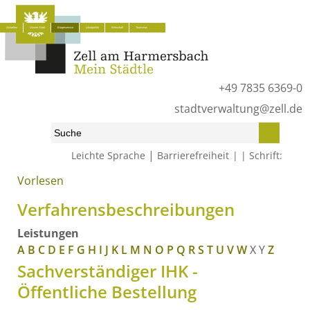
Aktuelles
Unsere Stadt
Bürgerservice
Lokalpolitik
Wirtschaft
Tourismus
+49 7835 6369-0
stadtverwaltung@zell.de
|
Leichte Sprache
Barrierefreiheit
Schrift:
Vorlesen
Start
»
Bürgerservice
»
Was erledige ich wo?
»
Verfahrensbeschreibungen
Verfahrensbeschreibungen
Leistungen
A
B
C
D
E
F
G
H
I
J
K
L
M
N
O
P
Q
R
S
T
U
V
W
X
Y
Z
Sachverständiger IHK -
Öffentliche Bestellung