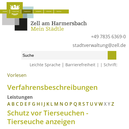
Aktuelles
Unsere Stadt
Bürgerservice
Lokalpolitik
Wirtschaft
Tourismus
+49 7835 6369-0
stadtverwaltung@zell.de
|
Leichte Sprache
Barrierefreiheit
Schrift:
Vorlesen
Start
»
Bürgerservice
»
Was erledige ich wo?
»
Verfahrensbeschreibungen
Verfahrensbeschreibungen
Leistungen
A
B
C
D
E
F
G
H
I
J
K
L
M
N
O
P
Q
R
S
T
U
V
W
X
Y
Z
Schutz vor Tierseuchen -
Tierseuche anzeigen