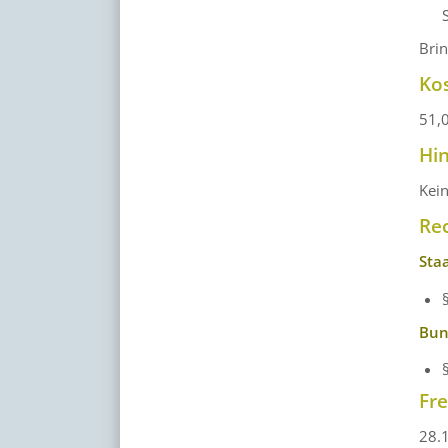
Brin
Ko
51,
Hi
Kei
Re
Sta
Bun
Fr
28.