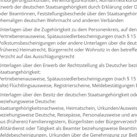
Erwerb der deutschen Staatsangehörigkeit durch Erklärung oder
oder Beamtinnen, Feststellungsbescheide über den Staatsangehöri
ehemaligen deutschen Wehrmacht und anderen Verbänden
Unterlagen über die Zugehörigkeit zu dem Personenkreis, auf den
Vertriebenenausweise, Spätaussiedlerbescheinigungen (nach § 15 
Volkstumsbescheinigungen oder andere Unterlagen über die deut
(früheres) Heimatrecht, Bürgerrecht oder Wohnsitz in den betref
Verzicht auf das Ausschlagungsrecht
Unterlagen über den Erwerb der Rechtsstellung als Deutscher be
Staatsangehörigkeit:
Vertriebenenausweise, Spätaussiedlerbescheinigungen (nach § 15
(alte) Flüchtlingsausweise, Registrierscheine, Meldebestätigung
Unterlagen über den Besitz der deutschen Staatsangehörigkeit ode
beziehungsweise Deutsche:
Staatsangehörigkeitsnachweise, Heimatschein, Urkunden/Ausweise
beziehungsweise Deutsche, Reisepässe, Personalausweise und and
aus (früheren) Familienregistern, Bürgerlisten oder Bürgerverzeic
Militärdienst oder Tätigkeit als Beamter beziehungsweise Beamti
Meldebescheinigungen, Urkunden über die Genehmigung zur Beib