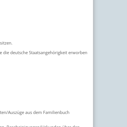
sitzen.
ie die deutsche Staatsangehörigkeit erworben
ften/Auszüge aus dem Familienbuch
en, Bescheinigungen/Urkunden über den