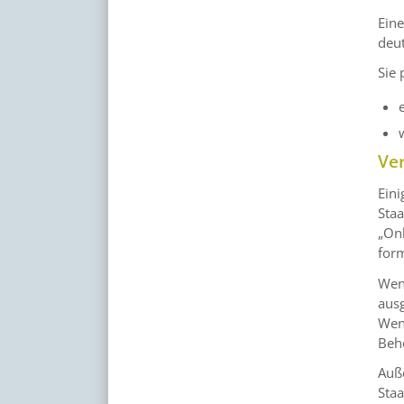
Eine
deut
Sie 
Ve
Eini
Staa
„Onl
for
Wenn
ausg
Wenn
Behö
Auße
Staa