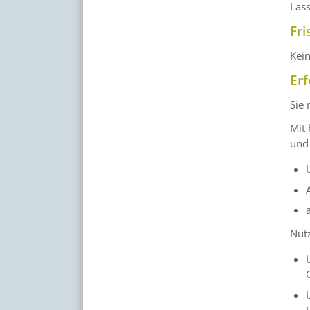
Lass
Fri
Kei
Erf
Sie 
Mit 
und 
Nütz