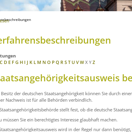
ensbeschreibungen
lesen
erfahrensbeschreibungen
stungen
C
D
E
F
G
H
I
J
K
L
M
N
O
P
Q
R
S
T
U
V
W
X
Y
Z
taatsangehörigkeitsausweis b
Besitz der deutschen Staatsangehörigkeit können Sie durch eine
er Nachweis ist für alle Behörden verbindlich.
Staatsangehörigkeitsbehörde stellt fest, ob die deutsche Staatsan
 müssen Sie ein berechtigtes Interesse glaubhaft machen.
Staatsangehörigkeitsausweis wird in der Regel nur dann benötigt