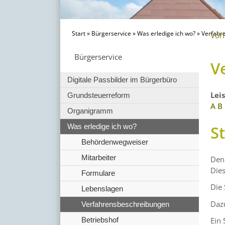
Start
»
Bürgerservice
»
Was erledige ich wo?
»
Verfahr
Vor
Bürgerservice
V
Digitale Passbilder im Bürgerbüro
Lei
Grundsteuerreform
A
B
Organigramm
S
Was erledige ich wo?
Behördenwegweiser
Mitarbeiter
Den 
Dies
Formulare
Die 
Lebenslagen
Dazu
Verfahrensbeschreibungen
Betriebshof
Ein 