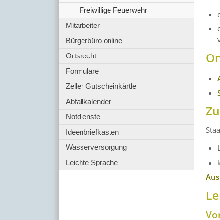
Freiwillige Feuerwehr
Mitarbeiter
Bürgerbüro online
On
Ortsrecht
Formulare
Zeller Gutscheinkärtle
Abfallkalender
Zu
Notdienste
Staa
Ideenbriefkasten
Wasserversorgung
Leichte Sprache
Aus
Le
Vo