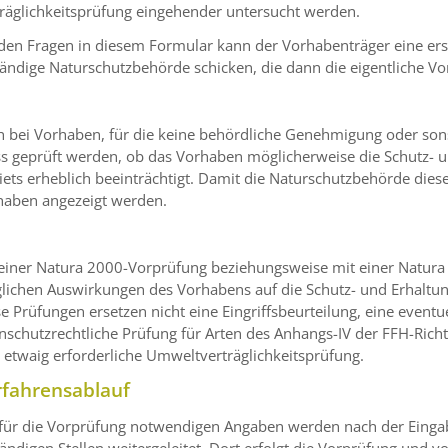
räglichkeitsprüfung eingehender untersucht werden.
 den Fragen in diesem Formular kann der Vorhabenträger eine e
ändige Naturschutzbehörde schicken, die dann die eigentliche V
 bei Vorhaben, für die keine behördliche Genehmigung oder sons
s geprüft werden, ob das Vorhaben möglicherweise die Schutz- u
ets erheblich beeinträchtigt. Damit die Naturschutzbehörde die
haben angezeigt werden.
 einer Natura 2000-Vorprüfung beziehungsweise mit einer Natura
lichen Auswirkungen des Vorhabens auf die Schutz- und Erhaltun
e Prüfungen ersetzen nicht eine Eingriffsbeurteilung, eine eventue
nschutzrechtliche Prüfung für Arten des Anhangs-IV der FFH-Richt
 etwaig erforderliche Umweltverträglichkeitsprüfung.
rfahrensablauf
 für die Vorprüfung notwendigen Angaben werden nach der Eingab
ändigen Stellen weitergeleitet. Dort erfolgt die Vorprüfung und v