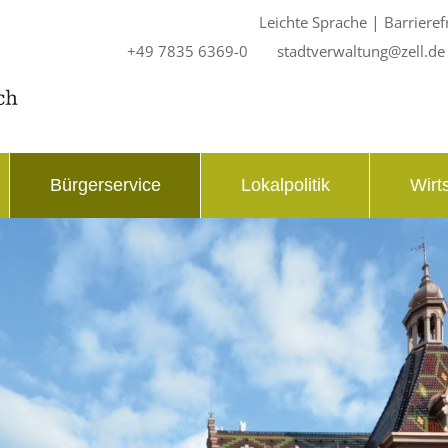
|
Leichte Sprache
Barrieref
+49 7835 6369-0
stadtverwaltung@zell.de
Bürgerservice
Lokalpolitik
Wirt