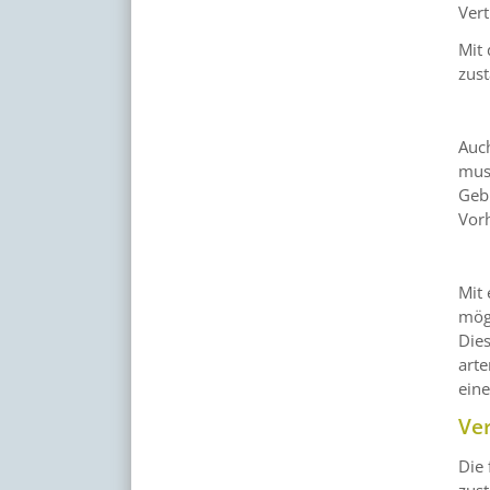
Vert
Mit
zust
Auch
mus
Gebi
Vor
Mit
mög
Dies
arte
eine
Ve
Die
zust