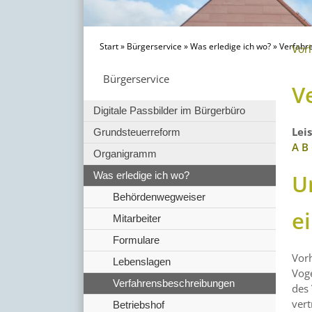
Start
»
Bürgerservice
»
Was erledige ich wo?
»
Verfahr
Vor
Bürgerservice
V
Digitale Passbilder im Bürgerbüro
Lei
Grundsteuerreform
A
B
Organigramm
U
Was erledige ich wo?
Behördenwegweiser
e
Mitarbeiter
Formulare
Vorh
Lebenslagen
Vog
Verfahrensbeschreibungen
des
vert
Betriebshof