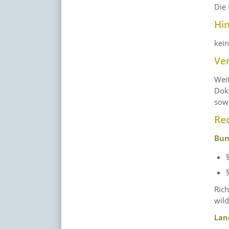
Die
Hi
kei
Ve
Wei
Dok
sow
Re
Bun
Ric
wil
Lan