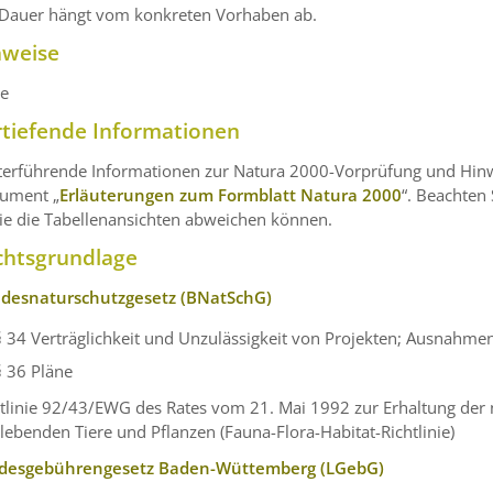
 Dauer hängt vom konkreten Vorhaben ab.
nweise
ne
rtiefende Informationen
terführende Informationen zur Natura 2000-Vorprüfung und Hinwe
ument „
Erläuterungen zum Formblatt Natura 2000
“. Beachten 
ie die Tabellenansichten abweichen können.
chtsgrundlage
desnaturschutzgesetz (BNatSchG)
§ 34 Verträglichkeit und Unzulässigkeit von Projekten; Ausnahme
§ 36 Pläne
htlinie 92/43/EWG des Rates vom 21. Mai 1992 zur Erhaltung der
dlebenden Tiere und Pflanzen
(Fauna-Flora-Habitat-Richtlinie)
desgebührengesetz Baden-Wüttemberg (LGebG)