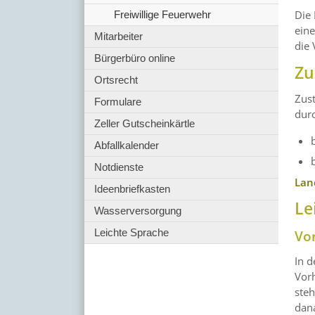
Die 
Freiwillige Feuerwehr
eine
Mitarbeiter
die 
Bürgerbüro online
Zu
Ortsrecht
Zust
Formulare
durc
Zeller Gutscheinkärtle
Abfallkalender
Notdienste
Lan
Ideenbriefkasten
Le
Wasserversorgung
Leichte Sprache
Vo
In d
Vor
ste
dan