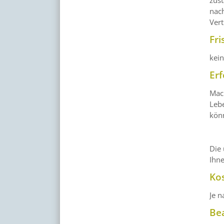
nac
Vert
Fri
kei
Erf
Mac
Leb
könn
Die 
Ihne
Ko
Je 
Be