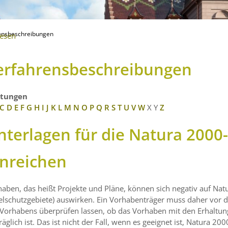
ensbeschreibungen
lesen
erfahrensbeschreibungen
stungen
C
D
E
F
G
H
I
J
K
L
M
N
O
P
Q
R
S
T
U
V
W
X
Y
Z
nterlagen für die Natura 2000
inreichen
aben, das heißt Projekte und Pläne, können sich negativ auf Na
elschutzgebiete) auswirken. Ein Vorhabenträger muss daher vor
 Vorhabens überprüfen lassen, ob das Vorhaben mit den Erhaltun
räglich ist. Das ist nicht der Fall, wenn es geeignet ist, Natura 2