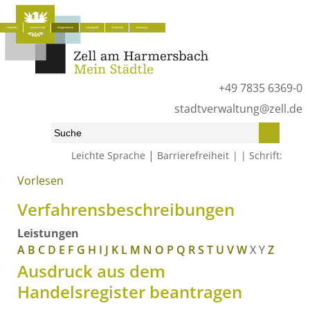
Aktuelles
Unsere Stadt
Bürgerservice
Lokalpolitik
Wirtschaft
Tourismus
+49 7835 6369-0
stadtverwaltung@zell.de
|
Leichte Sprache
Barrierefreiheit
Schrift:
Vorlesen
Start
»
Bürgerservice
»
Was erledige ich wo?
»
Verfahrensbeschreibungen
Verfahrensbeschreibungen
Leistungen
A
B
C
D
E
F
G
H
I
J
K
L
M
N
O
P
Q
R
S
T
U
V
W
X
Y
Z
Ausdruck aus dem
Handelsregister beantragen