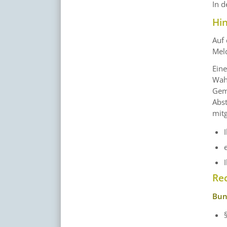
In d
Hi
Auf 
Mel
Ein
Wahl
Gem
Abs
mitg
Re
Bun