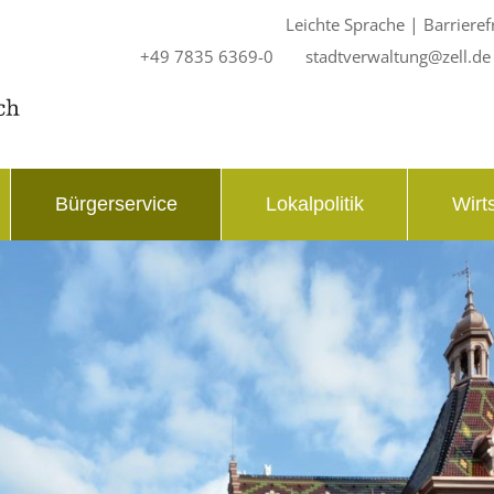
|
Leichte Sprache
Barrieref
+49 7835 6369-0
stadtverwaltung@zell.de
Bürgerservice
Lokalpolitik
Wirt