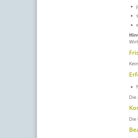
Hin
Wir
Fri
Kei
Erf
Die 
Ko
Die
Be