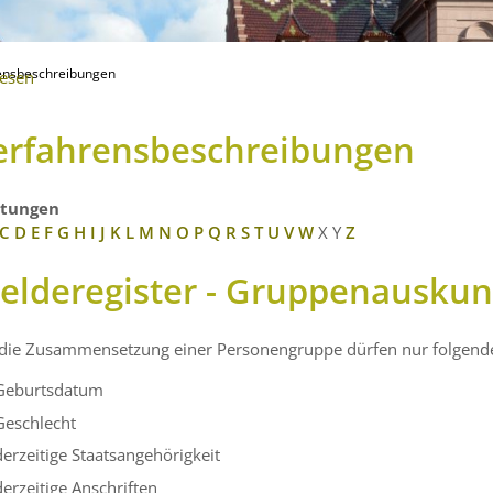
ensbeschreibungen
lesen
erfahrensbeschreibungen
stungen
C
D
E
F
G
H
I
J
K
L
M
N
O
P
Q
R
S
T
U
V
W
X
Y
Z
elderegister - Gruppenauskun
 die Zusammensetzung einer Personengruppe dürfen nur folgend
Geburtsdatum
Geschlecht
derzeitige Staatsangehörigkeit
derzeitige Anschriften