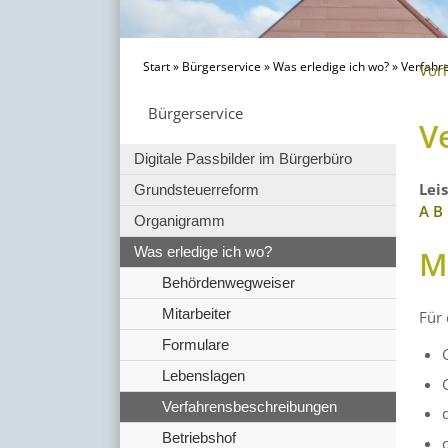
Start
»
Bürgerservice
»
Was erledige ich wo?
»
Verfahr
Vor
Bürgerservice
V
Digitale Passbilder im Bürgerbüro
Lei
Grundsteuerreform
A
B
Organigramm
M
Was erledige ich wo?
Behördenwegweiser
Mitarbeiter
Für
Formulare
Lebenslagen
Verfahrensbeschreibungen
Betriebshof