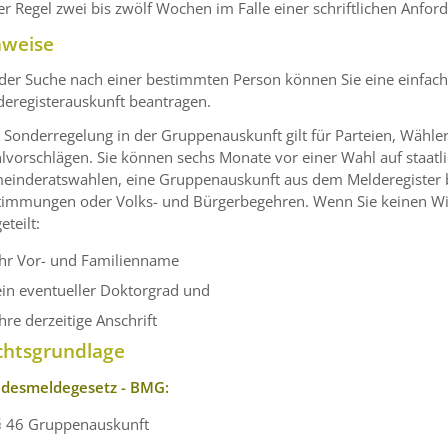
er Regel zwei bis zwölf Wochen im Falle einer schriftlichen Anfor
nweise
der Suche nach einer bestimmten Person können Sie eine einfach
deregisterauskunft beantragen.
e Sonderregelung in der Gruppenauskunft gilt für Parteien, Wähl
vorschlägen. Sie können sechs Monate vor einer Wahl auf staatl
einderatswahlen, eine Gruppenauskunft aus dem Melderegister be
timmungen oder Volks- und Bürgerbegehren. Wenn Sie keinen Wi
eteilt:
Ihr Vor- und Familienname
ein eventueller Doktorgrad und
Ihre derzeitige Anschrift
chtsgrundlage
desmeldegesetz - BMG:
§ 46 Gruppenauskunft