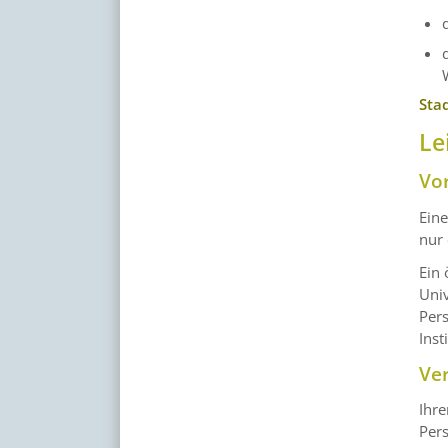
Sta
Le
Vo
Eine
nur 
Ein 
Univ
Per
Inst
Ve
Ihr
Per