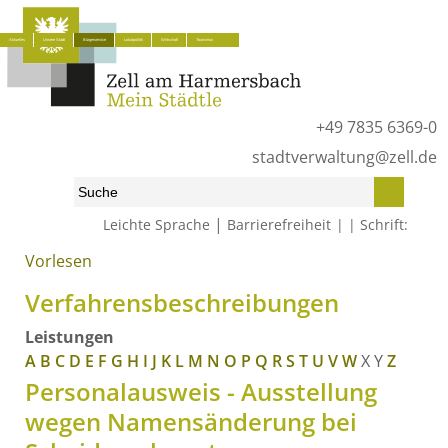
Aktuelles
Unsere Stadt
Bürgerservice
Lokalpolitik
Wirtschaft
Tourismus
+49 7835 6369-0
stadtverwaltung@zell.de
|
Leichte Sprache
Barrierefreiheit
Schrift:
Vorlesen
Start
»
Bürgerservice
»
Was erledige ich wo?
»
Verfahrensbeschreibungen
Verfahrensbeschreibungen
Leistungen
A
B
C
D
E
F
G
H
I
J
K
L
M
N
O
P
Q
R
S
T
U
V
W
X
Y
Z
Personalausweis - Ausstellung
wegen Namensänderung bei