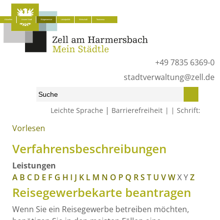
Aktuelles
Unsere Stadt
Bürgerservice
Lokalpolitik
Wirtschaft
Tourismus
+49 7835 6369-0
stadtverwaltung@zell.de
|
Leichte Sprache
Barrierefreiheit
Schrift:
Vorlesen
Start
»
Bürgerservice
»
Was erledige ich wo?
»
Verfahrensbeschreibungen
Verfahrensbeschreibungen
Leistungen
A
B
C
D
E
F
G
H
I
J
K
L
M
N
O
P
Q
R
S
T
U
V
W
X
Y
Z
Reisegewerbekarte beantragen
Wenn Sie ein Reisegewerbe betreiben möchten,