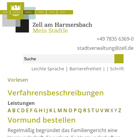
Aktuelles
Unsere Stadt
Bürgerservice
Lokalpolitik
Wirtschaft
Tourismus
+49 7835 6369-0
stadtverwaltung@zell.de
|
Leichte Sprache
Barrierefreiheit
Schrift:
Vorlesen
Start
»
Bürgerservice
»
Was erledige ich wo?
»
Verfahrensbeschreibungen
Verfahrensbeschreibungen
Leistungen
A
B
C
D
E
F
G
H
I
J
K
L
M
N
O
P
Q
R
S
T
U
V
W
X
Y
Z
Vormund bestellen
Regelmäßig begründet das Familiengericht eine