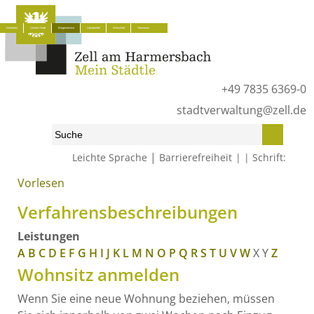
Aktuelles
Unsere Stadt
Bürgerservice
Lokalpolitik
Wirtschaft
Tourismus
+49 7835 6369-0
stadtverwaltung@zell.de
|
Leichte Sprache
Barrierefreiheit
Schrift:
Vorlesen
Start
»
Bürgerservice
»
Was erledige ich wo?
»
Verfahrensbeschreibungen
Verfahrensbeschreibungen
Leistungen
A
B
C
D
E
F
G
H
I
J
K
L
M
N
O
P
Q
R
S
T
U
V
W
X
Y
Z
Wohnsitz anmelden
Wenn Sie eine neue Wohnung beziehen, müssen