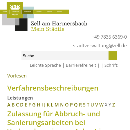
Aktuelles
Unsere Stadt
Bürgerservice
Lokalpolitik
Wirtschaft
Tourismus
+49 7835 6369-0
stadtverwaltung@zell.de
|
Leichte Sprache
Barrierefreiheit
Schrift:
Vorlesen
Start
»
Bürgerservice
»
Was erledige ich wo?
»
Verfahrensbeschreibungen
Verfahrensbeschreibungen
Leistungen
A
B
C
D
E
F
G
H
I
J
K
L
M
N
O
P
Q
R
S
T
U
V
W
X
Y
Z
Zulassung für Abbruch- und
Sanierungsarbeiten bei