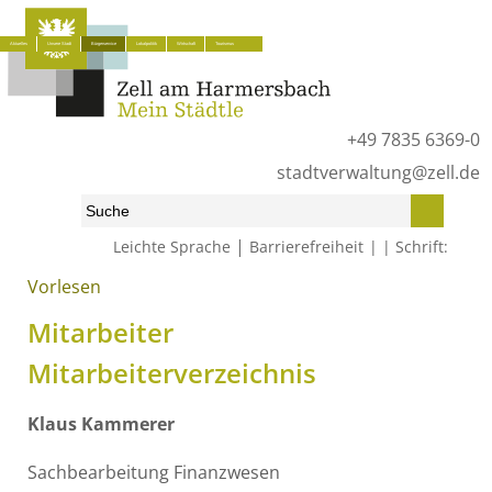
Aktuelles
Unsere Stadt
Bürgerservice
Lokalpolitik
Wirtschaft
Tourismus
+49 7835 6369-0
stadtverwaltung@zell.de
|
Leichte Sprache
Barrierefreiheit
Schrift:
Vorlesen
Start
»
Bürgerservice
»
Mitarbeiter
Mitarbeiter
Mitarbeiterverzeichnis
Klaus
Kammerer
Sachbearbeitung Finanzwesen