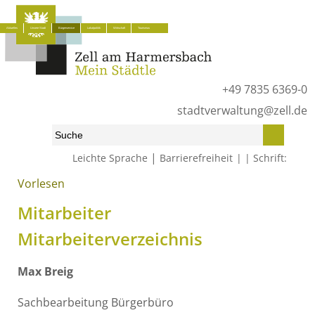
Aktuelles
Unsere Stadt
Bürgerservice
Lokalpolitik
Wirtschaft
Tourismus
+49 7835 6369-0
stadtverwaltung@zell.de
|
Leichte Sprache
Barrierefreiheit
Schrift:
Vorlesen
Start
»
Bürgerservice
»
Mitarbeiter
Mitarbeiter
Mitarbeiterverzeichnis
Max
Breig
Sachbearbeitung Bürgerbüro