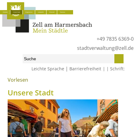
Aktuelles
Unsere Stadt
Bürgerservice
Lokalpolitik
Wirtschaft
Tourismus
+49 7835 6369-0
stadtverwaltung@zell.de
|
Leichte Sprache
Barrierefreiheit
Schrift:
Vorlesen
Start
»
Unsere Stadt
Unsere Stadt