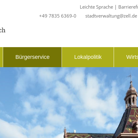
|
Leichte Sprache
Barrieref
+49 7835 6369-0
stadtverwaltung@zell.de
Bürgerservice
Lokalpolitik
Wirt