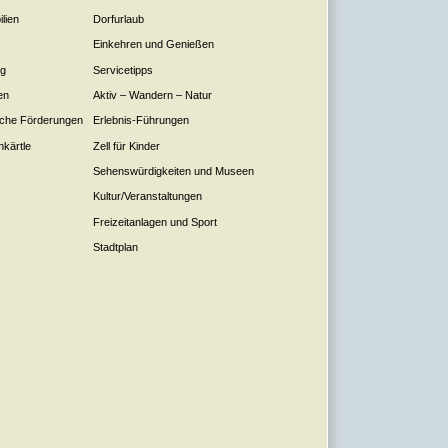
lien
Dorfurlaub
Einkehren und Genießen
ng
Servicetipps
en
Aktiv – Wandern – Natur
liche Förderungen
Erlebnis-Führungen
nkärtle
Zell für Kinder
Sehenswürdigkeiten und Museen
Kultur/Veranstaltungen
Freizeitanlagen und Sport
Stadtplan