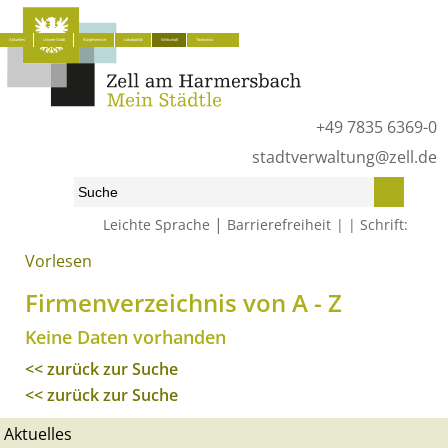
Aktuelles
Unsere Stadt
Bürgerservice
Lokalpolitik
Wirtschaft
Tourismus
+49 7835 6369-0
stadtverwaltung@zell.de
|
Leichte Sprache
Barrierefreiheit
Schrift:
Vorlesen
Start
»
Wirtschaft
»
Firmenverzeichnis von A - Z
Firmenverzeichnis von A - Z
Keine Daten vorhanden
<< zurück zur Suche
<< zurück zur Suche
Aktuelles