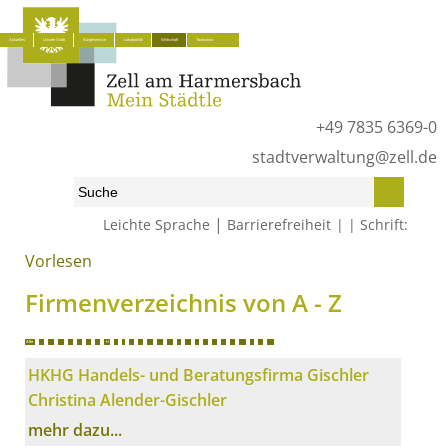
Aktuelles
Unsere Stadt
Bürgerservice
Lokalpolitik
Wirtschaft
Tourismus
+49 7835 6369-0
stadtverwaltung@zell.de
|
Leichte Sprache
Barrierefreiheit
Schrift:
Vorlesen
Start
»
Wirtschaft
»
Firmenverzeichnis von A - Z
Firmenverzeichnis von A - Z
Alle
A
B
C
D
E
F
G
H
I
J
K
L
M
N
O
P
Q
R
S
T
U
V
W
X
Y
Z
HKHG Handels- und Beratungsfirma Gischler
Christina Alender-Gischler
mehr dazu...