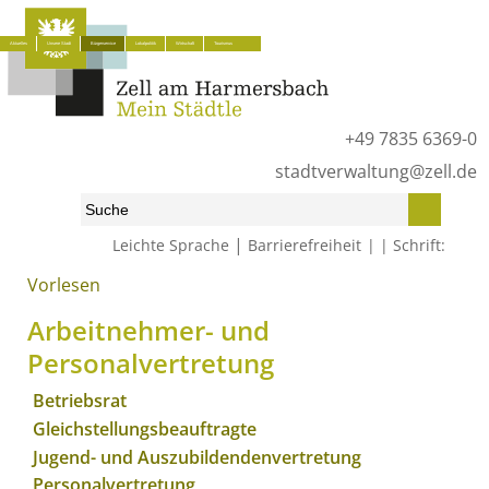
Aktuelles
Unsere Stadt
Bürgerservice
Lokalpolitik
Wirtschaft
Tourismus
+49 7835 6369-0
stadtverwaltung@zell.de
|
Leichte Sprache
Barrierefreiheit
Schrift:
Vorlesen
Start
»
Bürgerservice
»
Was erledige ich wo?
»
Lebenslagen
»
Arbeitnehmer
»
Arbeitnehmer- und Personalvertretung
Arbeitnehmer- und
Personalvertretung
Betriebsrat
Gleichstellungsbeauftragte
Jugend- und Auszubildendenvertretung
Personalvertretung