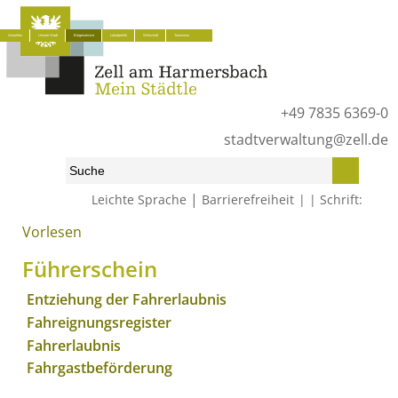
Aktuelles
Unsere Stadt
Bürgerservice
Lokalpolitik
Wirtschaft
Tourismus
+49 7835 6369-0
stadtverwaltung@zell.de
|
Leichte Sprache
Barrierefreiheit
Schrift:
Vorlesen
Start
»
Bürgerservice
»
Was erledige ich wo?
»
Lebenslagen
»
Führerschein
Führerschein
Entziehung der Fahrerlaubnis
Fahreignungsregister
Fahrerlaubnis
Fahrgastbeförderung