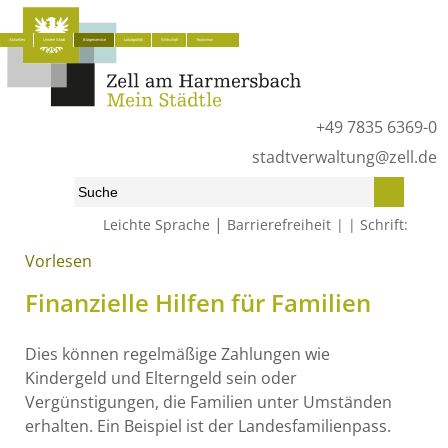
Aktuelles
Unsere Stadt
Bürgerservice
Lokalpolitik
Wirtschaft
Tourismus
+49 7835 6369-0
stadtverwaltung@zell.de
|
Leichte Sprache
Barrierefreiheit
Schrift:
Vorlesen
Start
»
Bürgerservice
»
Was erledige ich wo?
»
Lebenslagen
»
Familie und Kinder
»
Finanzielle Hilfen für Familien
Finanzielle Hilfen für Familien
Dies können regelmäßige Zahlungen wie
Kindergeld und Elterngeld sein oder
Vergünstigungen, die Familien unter Umständen
erhalten. Ein Beispiel ist der Landesfamilienpass.