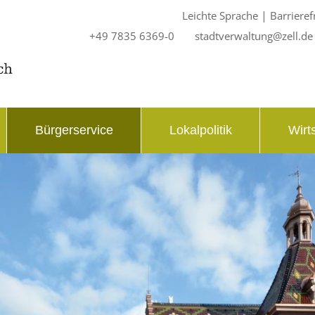
|
Leichte Sprache
Barrieref
+49 7835 6369-0
stadtverwaltung@zell.de
Bürgerservice
Lokalpolitik
Wirt