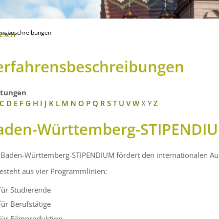
ensbeschreibungen
lesen
erfahrensbeschreibungen
stungen
C
D
E
F
G
H
I
J
K
L
M
N
O
P
Q
R
S
T
U
V
W
X
Y
Z
aden-Württemberg-STIPENDIU
 Baden-Württemberg-STIPENDIUM fördert den internationalen Au
esteht aus vier Programmlinien:
Für Studierende
Für Berufstätige
Für Filmproduktion