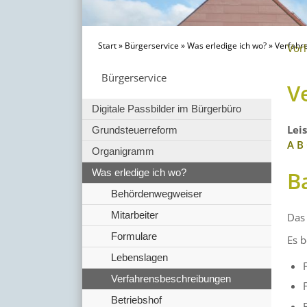
Start
»
Bürgerservice
»
Was erledige ich wo?
»
Verfahr
Vor
Bürgerservice
V
Digitale Passbilder im Bürgerbüro
Lei
Grundsteuerreform
A
B
Organigramm
B
Was erledige ich wo?
Behördenwegweiser
Mitarbeiter
Das
Formulare
Es b
Lebenslagen
Verfahrensbeschreibungen
Betriebshof