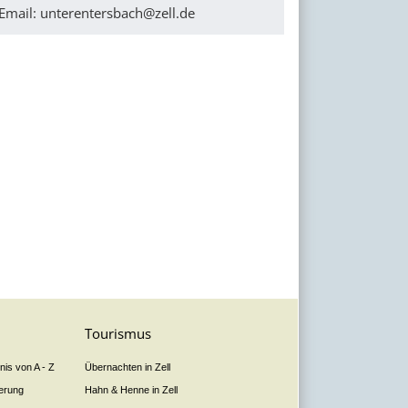
Email:
unterentersbach@zell.de
Tourismus
is von A - Z
Übernachten in Zell
derung
Hahn & Henne in Zell