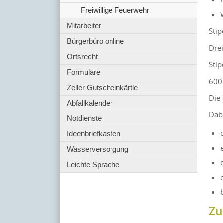
Freiwillige Feuerwehr
Mitarbeiter
Sti
Bürgerbüro online
Drei
Ortsrecht
Sti
Formulare
600
Zeller Gutscheinkärtle
Die 
Abfallkalender
Dabe
Notdienste
Ideenbriefkasten
Wasserversorgung
Leichte Sprache
Zu