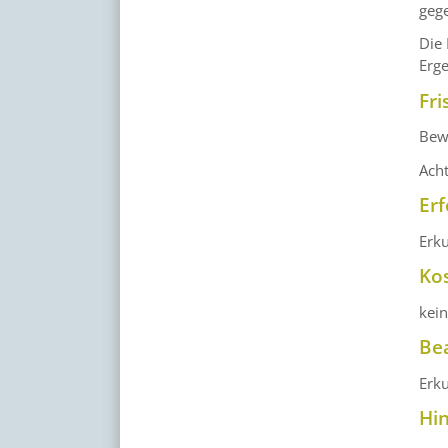
geg
Die 
Erge
Fri
Bewe
Acht
Erf
Erku
Ko
kei
Be
Erku
Hi